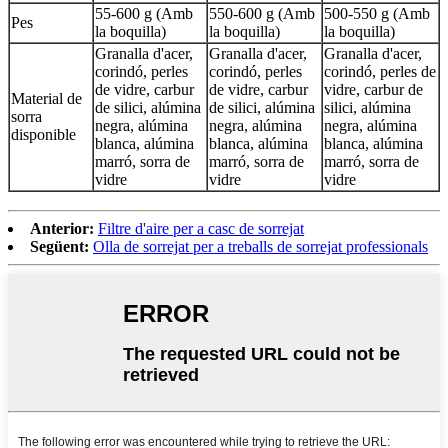
55-600 g (
Amb
550-600 g (
Amb
500-550 g (
Amb
Pes
la boquilla)
la boquilla)
la boquilla)
Granalla d'acer,
Granalla d'acer,
Granalla d'acer,
corindó, perles
corindó, perles
corindó, perles de
de vidre, carbur
de vidre, carbur
vidre, carbur de
Material de
de silici, alúmina
de silici, alúmina
silici, alúmina
sorra
negra, alúmina
negra, alúmina
negra, alúmina
disponible
blanca, alúmina
blanca, alúmina
blanca, alúmina
marró, sorra de
marró, sorra de
marró, sorra de
vidre
vidre
vidre
Anterior:
Filtre d'aire per a casc de sorrejat
Següent:
Olla de sorrejat per a treballs de sorrejat professionals