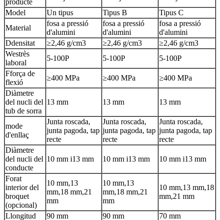
producte
Model
Un tipus
Tipus B
Tipus C
fosa a pressió
fosa a pressió
fosa a pressió
Material
d'alumini
d'alumini
d'alumini
D
densitat
≥2,46 g/cm3
≥2,46 g/cm3
≥2,46 g/cm3
W
estrès
5-100P
5-100P
5-100P
laboral
F
força de
≥400 MPa
≥400 MPa
≥400 MPa
flexió
Diàmetre
del nucli del
13 mm
13 mm
13 mm
tub de sorra
Junta roscada,
Junta roscada,
Junta roscada,
mode
junta pagoda, tap
junta pagoda, tap
junta pagoda, tap
d'enllaç
recte
recte
recte
Diàmetre
del nucli del
10 mm i
13 mm
10 mm i
13 mm
10 mm i
13 mm
conducte
Forat
10 mm
,
13
10 mm,
13
interior del
10 mm,
13 mm,
18
mm
,
18 mm
,
21
mm,
18 mm,
21
broquet
mm,
21 mm
mm
mm
(opcional)
L
longitud
90 mm
90 mm
70 mm