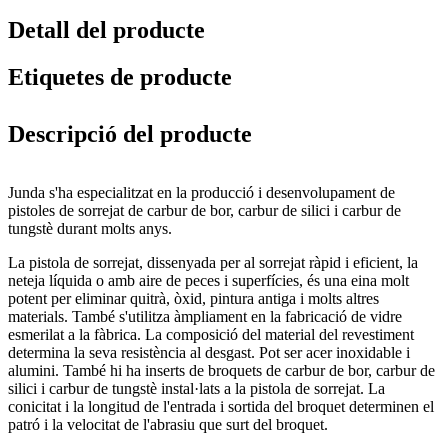
Detall del producte
Etiquetes de producte
Descripció del producte
Junda s'ha especialitzat en la producció i desenvolupament de
pistoles de sorrejat de carbur de bor, carbur de silici i carbur de
tungstè durant molts anys.
La pistola de sorrejat, dissenyada per al sorrejat ràpid i eficient, la
neteja líquida o amb aire de peces i superfícies, és una eina molt
potent per eliminar quitrà, òxid, pintura antiga i molts altres
materials. També s'utilitza àmpliament en la fabricació de vidre
esmerilat a la fàbrica. La composició del material del revestiment
determina la seva resistència al desgast. Pot ser acer inoxidable i
alumini. També hi ha inserts de broquets de carbur de bor, carbur de
silici i carbur de tungstè instal·lats a la pistola de sorrejat. La
conicitat i la longitud de l'entrada i sortida del broquet determinen el
patró i la velocitat de l'abrasiu que surt del broquet.