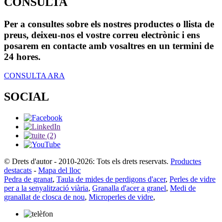
CONSULTA
Per a consultes sobre els nostres productes o llista de
preus, deixeu-nos el vostre correu electrònic i ens
posarem en contacte amb vosaltres en un termini de
24 hores.
CONSULTA ARA
SOCIAL
© Drets d'autor - 2010-2026: Tots els drets reservats.
Productes
destacats
-
Mapa del lloc
Pedra de granat
,
Taula de mides de perdigons d'acer
,
Perles de vidre
per a la senyalització viària
,
Granalla d'acer a granel
,
Medi de
granallat de closca de nou
,
Microperles de vidre
,