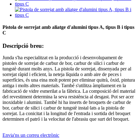
Pistola de sorrejat amb aliatge d'alumini tipus A, tipus B i tipus
C
Descripció breu:
Junda s'ha especialitzat en la producció i desenvolupament de
pistoles de sorrejat de carbur de bor, carbur de silici i carbur de
tungstè durant molts anys.
La pistola de sorrejat, dissenyada per al
sorrejat ràpid i eficient, la neteja líquida o amb aire de peces i
superfícies, és una eina molt potent per eliminar quitrà, òxid, pintura
antiga i molts altres materials. També s'utilitza àmpliament en la
fabricació de vidre esmerilat a la fàbrica. La composició del material
del revestiment determina la seva resistència al desgast. Pot ser acer
inoxidable i alumini. També hi ha inserts de broquets de carbur de
bor, carbur de silici i carbur de tungstè instal·lats a la pistola de
sorrejat. La conicitat i la longitud de l'entrada i sortida del broquet
determinen el patró i la velocitat de l'abrasiu que surt del broquet.
Envia'ns un correu electrònic