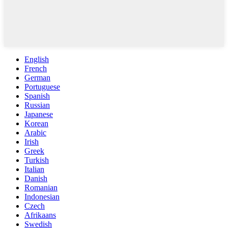
English
French
German
Portuguese
Spanish
Russian
Japanese
Korean
Arabic
Irish
Greek
Turkish
Italian
Danish
Romanian
Indonesian
Czech
Afrikaans
Swedish