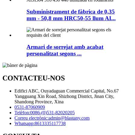
Subministrament de fàbrica de 0,35
mm - 50,8 mm HRC50-55 llum AI...
Armari de sorrejat amb acabat
personalitzat segons ...
CONTACTEU-NOS
Edifici ABC, Ouyadaguan Commercial Capital, No.67
Yangguang Xin Road, Shizhong District, Jinan City,
Shandong Province, Xina
0531-87060909
Telèfon:
0086-(0)531-82020205
Correu electrònic:
admin@blastany.com
Whatsapp:
8613335117738