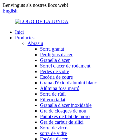
Benvinguts als nostres llocs web!
English
Inici
Productes
Abrasiu
Sorra granat
Perdigons d'acer
Granella d'acer
Sorrel d'acer de rodament
Perles de vidre
Escòria de coure
Grana d'òxid d'alumini blanc
Alúmina fosa marró
Sorra de rútil
Filferro tallat
Granalla d'acer inoxidable
Gra de closques de nou
Panotxes de blat de moro
Gra de carbur de silici
Sorra de zircó
sorra de vidre
Escòria d'acer