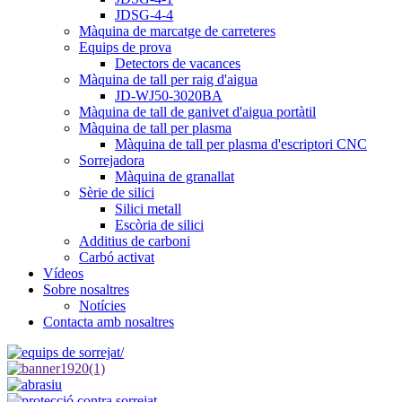
JDSG-4-4
Màquina de marcatge de carreteres
Equips de prova
Detectors de vacances
Màquina de tall per raig d'aigua
JD-WJ50-3020BA
Màquina de tall de ganivet d'aigua portàtil
Màquina de tall per plasma
Màquina de tall per plasma d'escriptori CNC
Sorrejadora
Màquina de granallat
Sèrie de silici
Silici metall
Escòria de silici
Additius de carboni
Carbó activat
Vídeos
Sobre nosaltres
Notícies
Contacta amb nosaltres