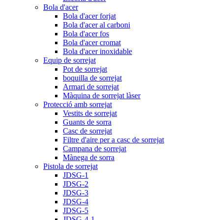
Bola d'acer
Bola d'acer forjat
Bola d'acer al carboni
Bola d'acer fos
Bola d'acer cromat
Bola d'acer inoxidable
Equip de sorrejat
Pot de sorrejat
boquilla de sorrejat
Armari de sorrejat
Màquina de sorrejat làser
Protecció amb sorrejat
Vestits de sorrejat
Guants de sorra
Casc de sorrejat
Filtre d'aire per a casc de sorrejat
Campana de sorrejat
Mànega de sorra
Pistola de sorrejat
JDSG-1
JDSG-2
JDSG-3
JDSG-4
JDSG-5
JDSG-4-1