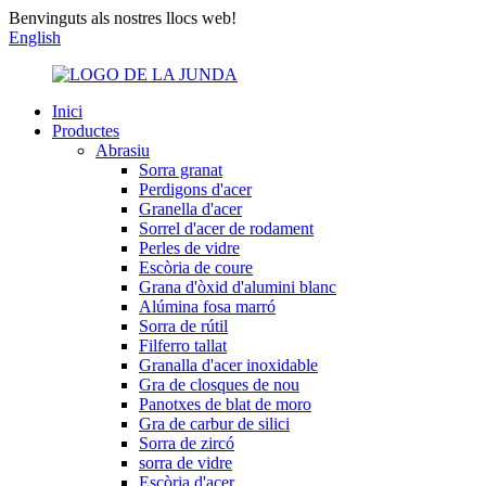
Benvinguts als nostres llocs web!
English
Inici
Productes
Abrasiu
Sorra granat
Perdigons d'acer
Granella d'acer
Sorrel d'acer de rodament
Perles de vidre
Escòria de coure
Grana d'òxid d'alumini blanc
Alúmina fosa marró
Sorra de rútil
Filferro tallat
Granalla d'acer inoxidable
Gra de closques de nou
Panotxes de blat de moro
Gra de carbur de silici
Sorra de zircó
sorra de vidre
Escòria d'acer