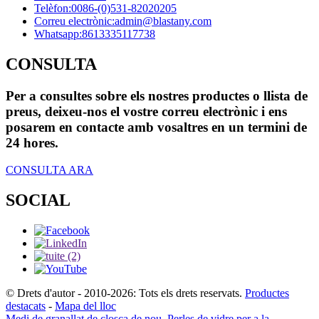
Telèfon:
0086-(0)531-82020205
Correu electrònic:
admin@blastany.com
Whatsapp:
8613335117738
CONSULTA
Per a consultes sobre els nostres productes o llista de
preus, deixeu-nos el vostre correu electrònic i ens
posarem en contacte amb vosaltres en un termini de
24 hores.
CONSULTA ARA
SOCIAL
© Drets d'autor - 2010-2026: Tots els drets reservats.
Productes
destacats
-
Mapa del lloc
Medi de granallat de closca de nou
,
Perles de vidre per a la