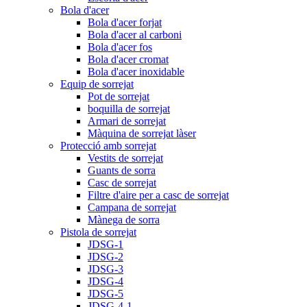
Bola d'acer
Bola d'acer forjat
Bola d'acer al carboni
Bola d'acer fos
Bola d'acer cromat
Bola d'acer inoxidable
Equip de sorrejat
Pot de sorrejat
boquilla de sorrejat
Armari de sorrejat
Màquina de sorrejat làser
Protecció amb sorrejat
Vestits de sorrejat
Guants de sorra
Casc de sorrejat
Filtre d'aire per a casc de sorrejat
Campana de sorrejat
Mànega de sorra
Pistola de sorrejat
JDSG-1
JDSG-2
JDSG-3
JDSG-4
JDSG-5
JDSG-4-1