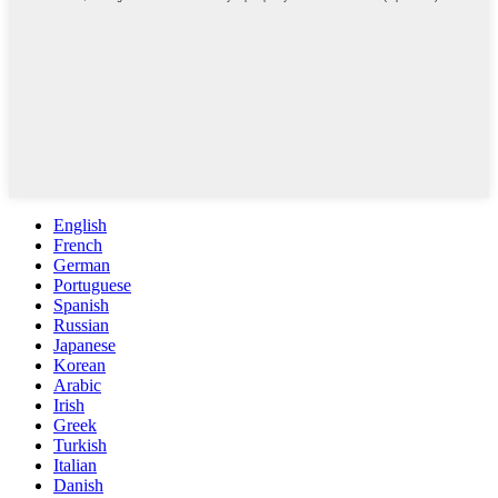
English
French
German
Portuguese
Spanish
Russian
Japanese
Korean
Arabic
Irish
Greek
Turkish
Italian
Danish