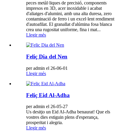
peces metàl·liques de precisió, components
impresos en 3D, acer inoxidable i acabat
d'aliatges d'alumini, amb una alta duresa, zero
contaminació de ferro i un excel·lent rendiment
d'autoafilat. El granallat d'alúmina fosa blanca
crea una rugositat uniforme, fina i mat...
Llegir més
Feliç Dia del Nen
per admin el 26-06-01
Llegir més
Feliç Eid Al-Adha
per admin el 26-05-27
Us desitjo un Eid Al-Adha benaurat! Que els
vostres dies estiguin plens d'esperança,
prosperitat i alegria.
Llegir més