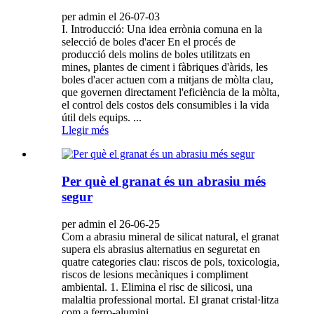
per admin el 26-07-03
I. Introducció: Una idea errònia comuna en la
selecció de boles d'acer En el procés de
producció dels molins de boles utilitzats en
mines, plantes de ciment i fàbriques d'àrids, les
boles d'acer actuen com a mitjans de mòlta clau,
que governen directament l'eficiència de la mòlta,
el control dels costos dels consumibles i la vida
útil dels equips. ...
Llegir més
Per què el granat és un abrasiu més
segur
per admin el 26-06-25
Com a abrasiu mineral de silicat natural, el granat
supera els abrasius alternatius en seguretat en
quatre categories clau: riscos de pols, toxicologia,
riscos de lesions mecàniques i compliment
ambiental. 1. Elimina el risc de silicosi, una
malaltia professional mortal. El granat cristal·litza
com a ferro-alumini...