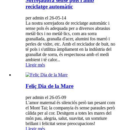
Sorrejadora sense pols i amb
reciclatge automàtic
per admin el 26-05-14
La nostra sorrejadora de reciclatge automàtic i
sense pols és adequada per a diversos abrasius
metàl·lics i no metàl·lics, com ara sorra
granallada, granalla d'acer, alumini fos marró i
perles de vidre, etc. Amb el reciclador de buit, no
té pols i s'utilitza àmpliament en la indústria del
granallat de sorra, és respectuosa amb el medi
ambient i té calor...
Llegir més
Feliç Dia de la Mare
per admin el 26-05-09
L'amor maternal és silenciós però tan pesant com
el Mont Tai; la companyia és sense paraules però
càlida per al cor. Desitgem a totes les mares del
món pau, alegria, salut, suavitat, un somriure
brillant i felicitat sense preocupacions!
Llegir més