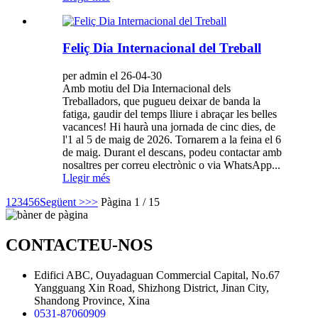
Feliç Dia Internacional del Treball
per admin el 26-04-30
Amb motiu del Dia Internacional dels
Treballadors, que pugueu deixar de banda la
fatiga, gaudir del temps lliure i abraçar les belles
vacances! Hi haurà una jornada de cinc dies, de
l'1 al 5 de maig de 2026. Tornarem a la feina el 6
de maig. Durant el descans, podeu contactar amb
nosaltres per correu electrònic o via WhatsApp...
Llegir més
1
2
3
4
5
6
Següent >
>>
Pàgina 1 / 15
CONTACTEU-NOS
Edifici ABC, Ouyadaguan Commercial Capital, No.67
Yangguang Xin Road, Shizhong District, Jinan City,
Shandong Province, Xina
0531-87060909