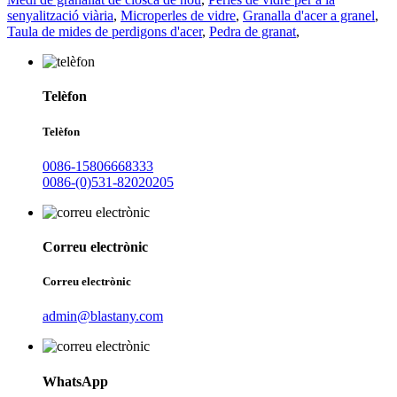
senyalització viària
,
Microperles de vidre
,
Granalla d'acer a granel
,
Taula de mides de perdigons d'acer
,
Pedra de granat
,
Telèfon
Telèfon
0086-15806668333
0086-(0)531-82020205
Correu electrònic
Correu electrònic
admin@blastany.com
WhatsApp