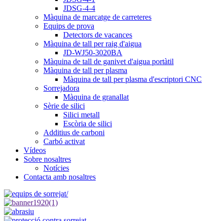
JDSG-4-4
Màquina de marcatge de carreteres
Equips de prova
Detectors de vacances
Màquina de tall per raig d'aigua
JD-WJ50-3020BA
Màquina de tall de ganivet d'aigua portàtil
Màquina de tall per plasma
Màquina de tall per plasma d'escriptori CNC
Sorrejadora
Màquina de granallat
Sèrie de silici
Silici metall
Escòria de silici
Additius de carboni
Carbó activat
Vídeos
Sobre nosaltres
Notícies
Contacta amb nosaltres