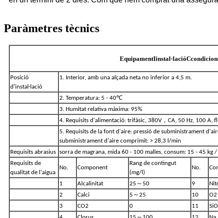
Paràmetres tècnics
Equipament
I
instal·lació
C
condicion
Posició
1. Interior, amb una alçada neta no inferior a 4,5 m.
d'instal·lació
℃
2. Temperatura: 5 - 40
3. Humitat relativa màxima: 95%
，
4. Requisits d'alimentació: trifàsic, 380V
CA, 50 Hz, 100 A, f
5. Requisits de la font d'aire: pressió de subministrament d'ai
subministrament d'aire comprimit: > 28,3 l/min
Requisits abrasius
sorra de magrana, mida 60 - 100 malles, consum: 15 - 45 kg /
Requisits de
Rang de contingut
No.
Component
No.
Co
qualitat de l'aigua
(mg/l)
～
1
Alcalinitat
25
50
9
Nit
～
2
Calci
5
25
10
O2
3
CO2
0
11
Si
～
4
Clorur
15
100
12
Na