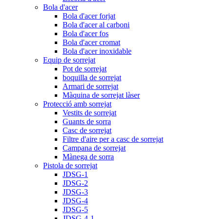
Bola d'acer
Bola d'acer forjat
Bola d'acer al carboni
Bola d'acer fos
Bola d'acer cromat
Bola d'acer inoxidable
Equip de sorrejat
Pot de sorrejat
boquilla de sorrejat
Armari de sorrejat
Màquina de sorrejat làser
Protecció amb sorrejat
Vestits de sorrejat
Guants de sorra
Casc de sorrejat
Filtre d'aire per a casc de sorrejat
Campana de sorrejat
Mànega de sorra
Pistola de sorrejat
JDSG-1
JDSG-2
JDSG-3
JDSG-4
JDSG-5
JDSG-4-1