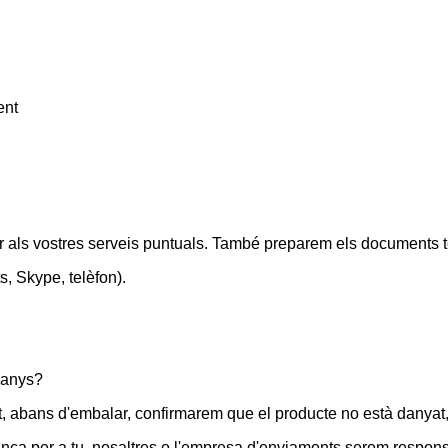
ent
r als vostres serveis puntuals. També preparem els documents tè
s, Skype, telèfon).
danys?
ent, abans d'embalar, confirmarem que el producte no està danyat
ça per a tu, nosaltres o l'empresa d'enviaments serem respon