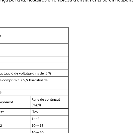
s
luctuació de voltatge dins del 5 %
re comprimit: > 5,9 bar
cabal de
 h
Rang de contingut
mponent
(mg/l)

rat
25
～
1
2
～
O2
10
15
～
10
50