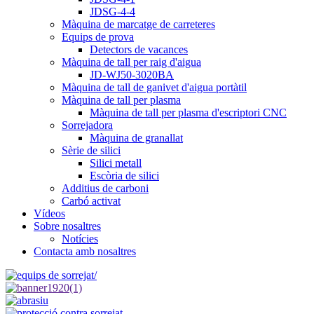
JDSG-4-4
Màquina de marcatge de carreteres
Equips de prova
Detectors de vacances
Màquina de tall per raig d'aigua
JD-WJ50-3020BA
Màquina de tall de ganivet d'aigua portàtil
Màquina de tall per plasma
Màquina de tall per plasma d'escriptori CNC
Sorrejadora
Màquina de granallat
Sèrie de silici
Silici metall
Escòria de silici
Additius de carboni
Carbó activat
Vídeos
Sobre nosaltres
Notícies
Contacta amb nosaltres