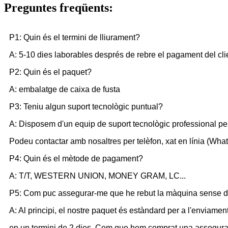
Preguntes freqüents:
P1: Quin és el termini de lliurament?
A: 5-10 dies laborables després de rebre el pagament del cli
P2: Quin és el paquet?
A: embalatge de caixa de fusta
P3: Teniu algun suport tecnològic puntual?
A: Disposem d'un equip de suport tecnològic professional pe
Podeu contactar amb nosaltres per telèfon, xat en línia (What
P4: Quin és el mètode de pagament?
A: T/T, WESTERN UNION, MONEY GRAM, LC...
P5: Com puc assegurar-me que he rebut la màquina sense 
A: Al principi, el nostre paquet és estàndard per a l'enviam
en un termini de 2 dies. Com que hem comprat una asseguran