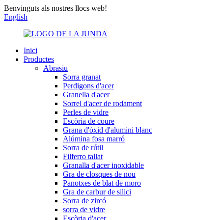
Benvinguts als nostres llocs web!
English
Inici
Productes
Abrasiu
Sorra granat
Perdigons d'acer
Granella d'acer
Sorrel d'acer de rodament
Perles de vidre
Escòria de coure
Grana d'òxid d'alumini blanc
Alúmina fosa marró
Sorra de rútil
Filferro tallat
Granalla d'acer inoxidable
Gra de closques de nou
Panotxes de blat de moro
Gra de carbur de silici
Sorra de zircó
sorra de vidre
Escòria d'acer