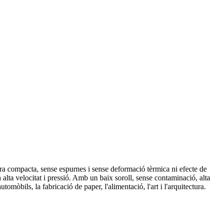
ctura compacta, sense espurnes i sense deformació tèrmica ni efecte de
 a alta velocitat i pressió. Amb un baix soroll, sense contaminació, alta
automòbils, la fabricació de paper, l'alimentació, l'art i l'arquitectura.