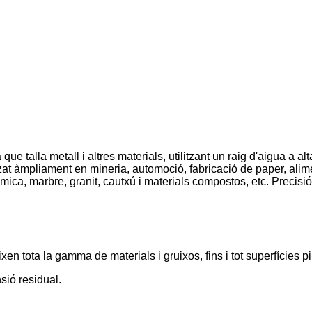
ue talla metall i altres materials, utilitzant un raig d'aigua a a
litzat àmpliament en mineria, automoció, fabricació de paper, alimen
eràmica, marbre, granit, cautxú i materials compostos, etc. Precisi
xen tota la gamma de materials i gruixos, fins i tot superfícies p
nsió residual.