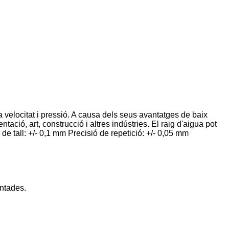
lta velocitat i pressió. A causa dels seus avantatges de baix
tació, art, construcció i altres indústries. El raig d'aigua pot
ó de tall: +/- 0,1 mm Precisió de repetició: +/- 0,05 mm
intades.