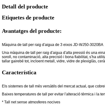
Detall del producte
Etiquetes de producte
Avantatges del producte:
Màquina de tall per raig d'aigua de 3 eixos JD-WJ50-3020BA
Una màquina de tall per raig d'aigua d'alta pressió és una eina q
soroll, no contaminació, alta precisió i bona fiabilitat, s'ha uti
tallar gairebé tot, incloent metall, vidre, vidre de plexiglàs, c
Característica
Els sistemes de tall més versàtils del mercat actual, que cobrei
Baixes temperatures de tall per evitar l'alteració tèrmica i la te
* Tall net sense atmosferes nocives